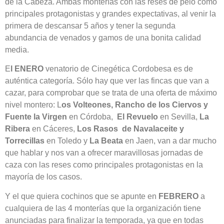
de la Cabeza. Ambas monterías con las reses de pelo como
principales protagonistas y grandes expectativas, al venir la
primera de descansar 5 años y tener la segunda
abundancia de venados y gamos de una bonita calidad
media.
E
l ENERO
venatorio de Cinegética Cordobesa es de
auténtica categoría. Sólo hay que ver las fincas que van a
cazar, para comprobar que se trata de una oferta de máximo
nivel montero: L
os Volteones, Rancho de los Ciervos y
Fuente la Virgen
en Córdoba,
El Revuelo
en Sevilla,
La
Ribera
en Cáceres,
Los Rasos de Navalaceite y
Torrecillas
en Toledo y
La Beata
en Jaen, van a dar mucho
que hablar y nos van a ofrecer maravillosas jornadas de
caza con las reses como principales protagonistas en la
mayoría de los casos.
Y el que quiera cochinos que se apunte en
FEBRERO
a
cualquiera de las 4 monterías que la organización tiene
anunciadas para finalizar la temporada, ya que en todas