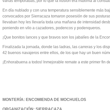
varias temporadas, por lo que la ilusión era máxima al const
En día nublado y con una temperatura sensiblemente más bajas
convocados por Sierracaza tomaron posesión de sus postura
llevaban hoy les llevaría toda una mañana de intensidad des
poniendo en vilo a cazadores, podencos y podenqueros.
¡Que bonitos lances y que bravos son los jabalíes de la Enc
Finalizada la jornada, donde las ladras, las carreras y los di
42 buenos navajeros entre ellos, de los que hay un buen nú
¡Enhorabuena a todos! Inmejorable remate a este primer fin
MONTERÍA: ENCOMIENDA DE MOCHUELOS
ORGANIZACIÓN: SIERRACAZA