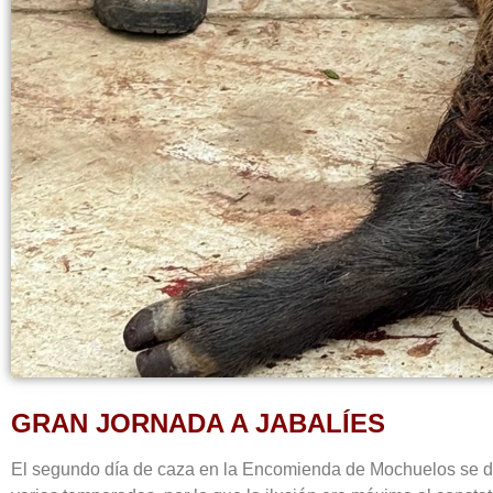
GRAN JORNADA A JABALÍES
El segundo día de caza en la Encomienda de Mochuelos se ded