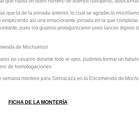
atar que había un buen número de buenos navajeros, autóctonos 
 que la de la jornada anterior, lo cual se agradeció muchísim
s empezando así una emocionante jornada en la que completar 
bordante, pues los guarros protagonizaron unos lances dignos 
omienda de Mochuelos!
sparos no cesaron durante todo el ojeo, pudimos formar un fabul
mero de homologaciones.
 de semana montero para Sierracaza en la Encomienda de Mochu
FICHA DE LA MONTERÍA