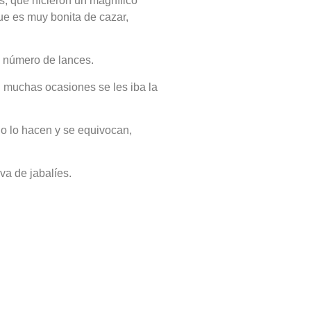
s, que hicieron un magnífico
ue es muy bonita de cazar,
n número de lances.
 muchas ocasiones se les iba la
 no lo hacen y se equivocan,
va de jabalíes.