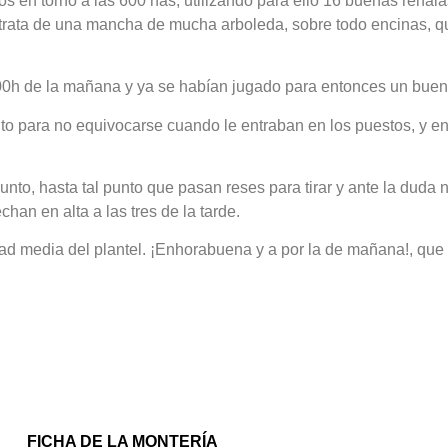
en torno a las 600 has, utilizando para ello 16 buenas rehala
Se trata de una mancha de mucha arboleda, sobre todo encinas, q
1:00h de la mañana y ya se habían jugado para entonces un bue
 para no equivocarse cuando le entraban en los puestos, y en
sunto, hasta tal punto que pasan reses para tirar y ante la duda
an en alta a las tres de la tarde.
dad media del plantel. ¡Enhorabuena y a por la de mañana!, que 
FICHA DE LA MONTERÍA