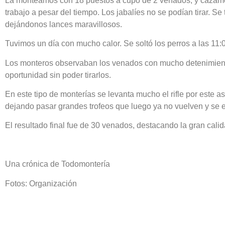
La monteamos con 18 puestos a cupo de 2 venados, y cazamos 
trabajo a pesar del tiempo. Los jabalíes no se podían tirar. 
dejándonos lances maravillosos.
Tuvimos un día con mucho calor. Se soltó los perros a las 1
Los monteros observaban los venados con mucho detenimiento
oportunidad sin poder tirarlos.
En este tipo de monterías se levanta mucho el rifle por este a
dejando pasar grandes trofeos que luego ya no vuelven y se ech
El resultado final fue de 30 venados, destacando la gran cali
Una crónica de Todomontería
Fotos: Organización