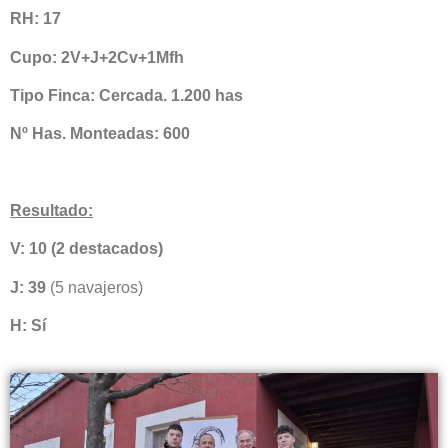
RH: 17
Cupo: 2V+J+2Cv+1Mfh
Tipo Finca: Cercada. 1.200 has
Nº Has. Monteadas: 600
Resultado:
V: 10 (2 destacados)
J: 39
(5 navajeros)
H: Sí