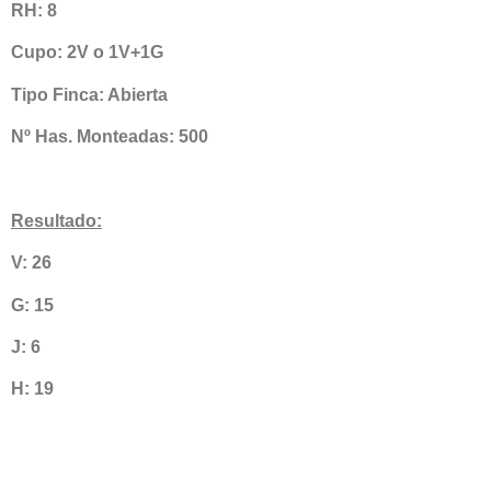
RH: 8
Cupo: 2V o 1V+1G
Tipo Finca: Abierta
Nº Has. Monteadas: 500
Resultado:
V: 26
G: 15
J: 6
H: 19