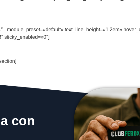
7.4″ _module_preset=»default» text_line_height=»1.2em» hover_
″ sticky_enabled=»0″]
section]
za con