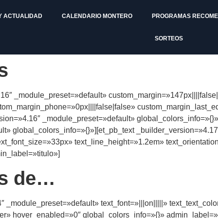
Y ACTUALIDAD
CALENDARIO MONTERO
PROGRAMAS RECOM
SORTEOS
s
4.16″ _module_preset=»default» custom_margin=»147px||||false|
ustom_margin_phone=»0px||||false|false» custom_margin_last_
rsion=»4.16″ _module_preset=»default» global_colors_info=»{
t» global_colors_info=»{}»][et_pb_text _builder_version=»4.1
″ text_font_size=»33px» text_line_height=»1.2em» text_orientat
n_label=»titulo»]
as de…
4″ _module_preset=»default» text_font=»|||on|||||» text_text_c
enter» hover_enabled=»0″ global_colors_info=»{}» admin_lab