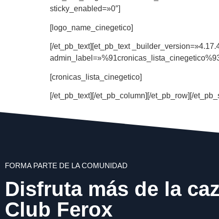
sticky_enabled=»0″]
[logo_name_cinegetico]
[/et_pb_text][et_pb_text _builder_version=»4.1
admin_label=»%91cronicas_lista_cinegetico%93
[cronicas_lista_cinegetico]
[/et_pb_text][/et_pb_column][/et_pb_row][/et_pb_
FORMA PARTE DE LA COMUNIDAD
Disfruta más de la ca
Club Ferox