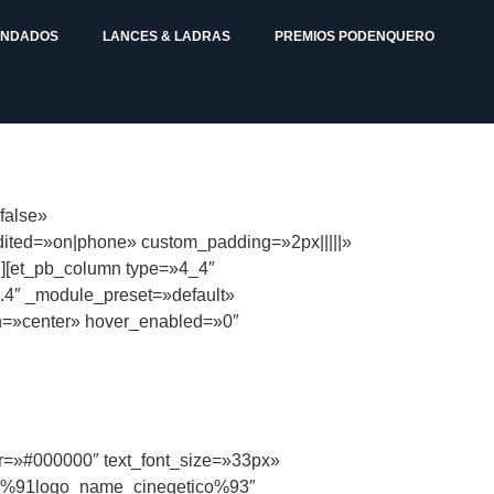
ENDADOS
LANCES & LADRAS
PREMIOS PODENQUERO
false»
edited=»on|phone» custom_padding=»2px|||||»
}»][et_pb_column type=»4_4″
7.4″ _module_preset=»default»
ion=»center» hover_enabled=»0″
olor=»#000000″ text_font_size=»33px»
el=»%91logo_name_cinegetico%93″