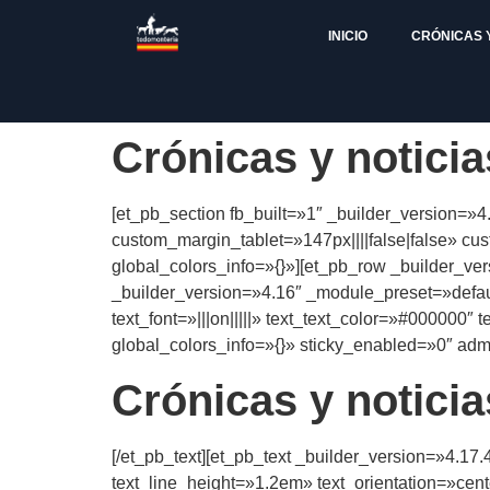
INICIO
CRÓNICAS 
Crónicas y noticia
[et_pb_section fb_built=»1″ _builder_version=»
custom_margin_tablet=»147px||||false|false» c
global_colors_info=»{}»][et_pb_row _builder_ve
_builder_version=»4.16″ _module_preset=»defaul
text_font=»|||on|||||» text_text_color=»#000000
global_colors_info=»{}» sticky_enabled=»0″ admi
Crónicas y notici
[/et_pb_text][et_pb_text _builder_version=»4.17.
text_line_height=»1.2em» text_orientation=»c