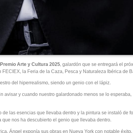
Premio Arte y Cultura 2025
, galardón que se entregará el pr
n FECIEX, la Feria de la Caza, Pesca y Naturaleza Ibérica de B
estro del hiperrealismo, siendo un genio con el lápiz.
 sin avisar y cuando nuestro galardonado menos se lo esperaba,
e las esencias que llevaba dentro y la pintura se instaló de fo
 que nos ha descubierto el genio que llevaba dentro.
ica, Ángel exponía sus obras en Nueva York con notable éxito,