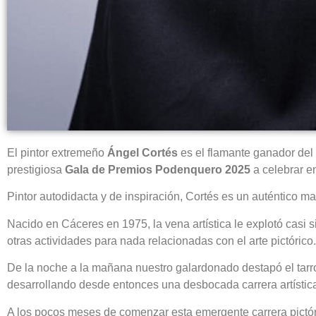
El pintor extremeño
Ángel Cortés
es el flamante ganador del
prestigiosa
Gala de Premios Podenquero 2025
a celebrar e
Pintor autodidacta y de inspiración, Cortés es un auténtico ma
Nacido en Cáceres en 1975, la vena artística le explotó casi
otras actividades para nada relacionadas con el arte pictórico.
De la noche a la mañana nuestro galardonado destapó el tarro d
desarrollando desde entonces una desbocada carrera artística
A los pocos meses de comenzar esta emergente carrera pictór