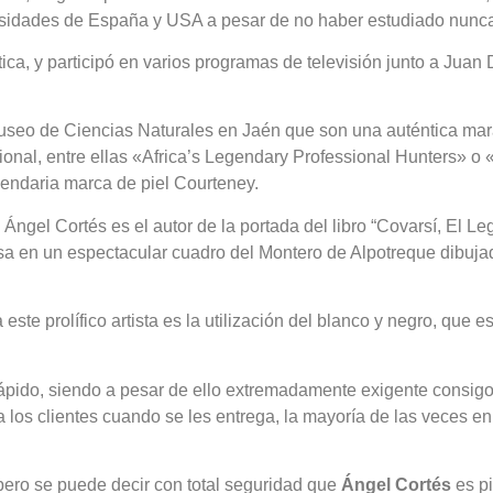
ersidades de España y USA a pesar de no haber estudiado nunca
ica, y participó en varios programas de televisión junto a Jua
useo de Ciencias Naturales en Jaén que son una auténtica mara
acional, entre ellas «Africa’s Legendary Professional Hunters» o
egendaria marca de piel Courteney.
 Ángel Cortés es el autor de la portada del libro “Covarsí, El L
asa en un espectacular cuadro del Montero de Alpotreque dibuja
este prolífico artista es la utilización del blanco y negro, que 
 rápido, siendo a pesar de ello extremadamente exigente consi
los clientes cuando se les entrega, la mayoría de las veces en
 pero se puede decir con total seguridad que
Ángel Cortés
es pi