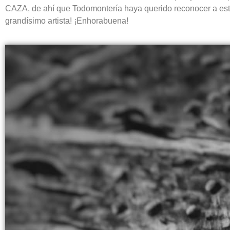
CAZA, de ahí que Todomontería haya querido reconocer a este
grandísimo artista! ¡Enhorabuena!