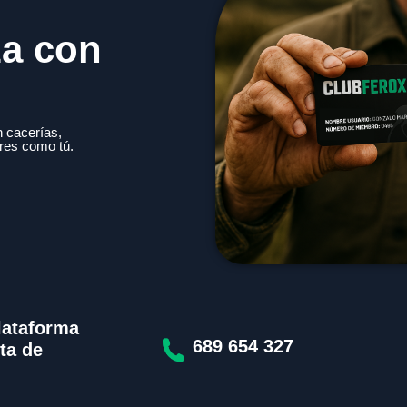
za con
 cacerías,
res como tú.
lataforma
689 654 327
ta de