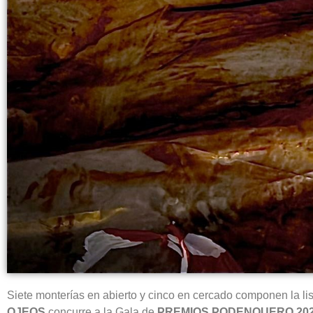
Siete monterías en abierto y cinco en cercado componen la l
OJEOS
concurre a la Gala de
PREMIOS PODENQUERO 20