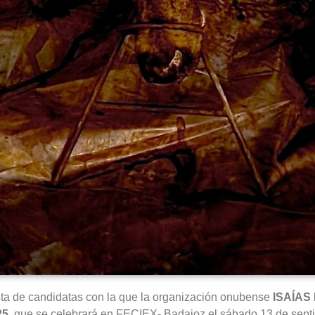
ista de candidatas con la que la organización onubense
ISAÍAS
25
, que se celebrará en FECIEX- Badajoz el sábado 13 de septi