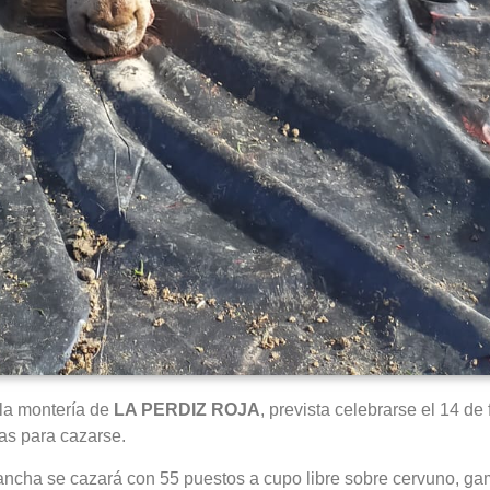
la montería de
LA PERDIZ ROJA
, prevista celebrarse el 14 de
as para cazarse.
ancha se cazará con 55 puestos a cupo libre sobre cervuno, ga