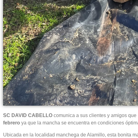
SC DAVID CABELLO
comunica a sus clientes y amigos que 
febrero
ya que la mancha se encuentra en condiciones óptim
Ubicada en la localidad manchega de Alamillo, esta bonita m