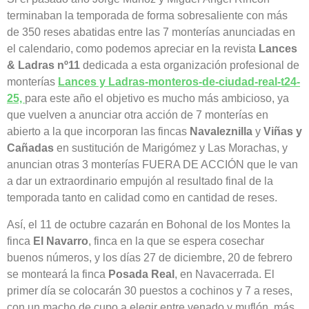
terminaban la temporada de forma sobresaliente con más
de 350 reses abatidas entre las 7 monterías anunciadas en
el calendario, como podemos apreciar en la revista
Lances
& Ladras nº11
dedicada a esta organización profesional de
monterías
Lances y Ladras-monteros-de-ciudad-real-t24-
25,
para este año el objetivo es mucho más ambicioso, ya
que vuelven a anunciar otra acción de 7 monterías en
abierto a la que incorporan las fincas
Navaleznilla
y
Viñas y
Cañadas
en sustitución de Marigómez y Las Morachas, y
anuncian otras 3 monterías FUERA DE ACCIÓN que le van
a dar un extraordinario empujón al resultado final de la
temporada tanto en calidad como en cantidad de reses.
Así, el 11 de octubre cazarán en Bohonal de los Montes la
finca
El Navarro
, finca en la que se espera cosechar
buenos números, y los días 27 de diciembre, 20 de febrero
se monteará la finca
Posada Real
, en Navacerrada. El
primer día se colocarán 30 puestos a cochinos y 7 a reses,
con un macho de cupo a elegir entre venado y muflón, más