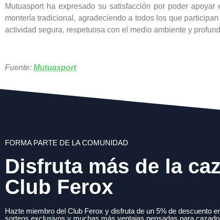
Mutuasport ha expresado su satisfacción por poder apoyar es
montería tradicional, agradeciendo a todos los que participa
actividad segura, respetuosa con el medio ambiente y profund
Fuente:
Mutuasport
FORMA PARTE DE LA COMUNIDAD
Disfruta más de la ca
Club Ferox
Hazte miembro del Club Ferox y disfruta de un 5% de descuento en
sorteos exclusivos y muchas más ventajas pensadas para cazado