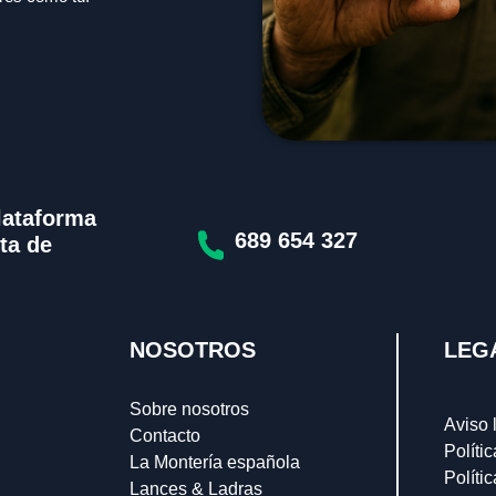
lataforma
689 654 327
ta de
NOSOTROS
LEG
Sobre nosotros
Aviso 
Contacto
Políti
La Montería española
Políti
Lances & Ladras