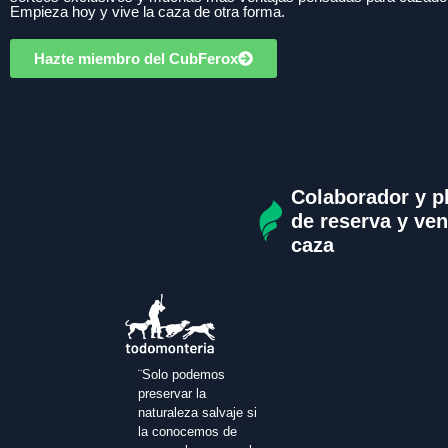
Empieza hoy y vive la caza de otra forma.
Hazte miembro del CubFerox
Colaborador y p
de reserva y ven
caza
¨Solo podemos
preservar la
naturaleza salvaje si
la conocemos de