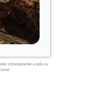
ceder cómodamente a toda su
cional.