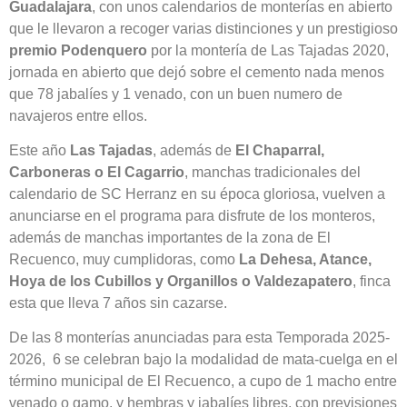
Guadalajara
, con unos calendarios de monterías en abierto
que le llevaron a recoger varias distinciones y un prestigioso
premio Podenquero
por la montería de Las Tajadas 2020,
jornada en abierto que dejó sobre el cemento nada menos
que 78 jabalíes y 1 venado, con un buen numero de
navajeros entre ellos.
Este año
Las Tajadas
, además de
El Chaparral,
Carboneras o El Cagarrio
, manchas tradicionales del
calendario de SC Herranz en su época gloriosa, vuelven a
anunciarse en el programa para disfrute de los monteros,
además de manchas importantes de la zona de El
Recuenco, muy cumplidoras, como
La Dehesa, Atance,
Hoya de los Cubillos y Organillos o Valdezapatero
, finca
esta que lleva 7 años sin cazarse.
De las 8 monterías anunciadas para esta Temporada 2025-
2026, 6 se celebran bajo la modalidad de mata-cuelga en el
término municipal de El Recuenco, a cupo de 1 macho entre
venado o gamo, y hembras y jabalíes libres, con previsiones