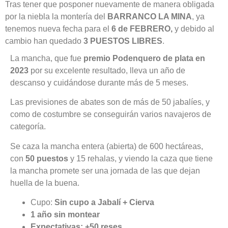
Tras tener que posponer nuevamente de manera obligada
por la niebla la montería del
BARRANCO LA MINA
, ya
tenemos nueva fecha para el
6 de FEBRERO,
y debido al
cambio han quedado
3 PUESTOS LIBRES
.
La mancha, que fue
premio Podenquero de plata en
2023
por su excelente resultado, lleva un año de
descanso y cuidándose durante más de 5 meses.
Las previsiones de abates son de más de 50 jabalíes, y
como de costumbre se conseguirán varios navajeros de
categoría.
Se caza la mancha entera (abierta) de 600 hectáreas,
con
50 puestos
y 15 rehalas, y viendo la caza que tiene
la mancha promete ser una jornada de las que dejan
huella de la buena.
Cupo:
Sin cupo a Jabalí + Cierva
1 año sin montear
Expectativas: +50 reses